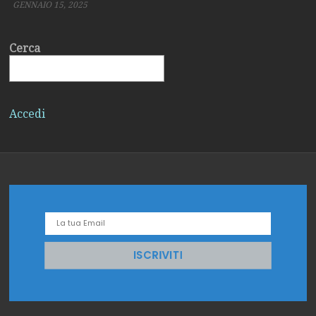
GENNAIO 6, 2025
Cerca
La Madonna Nera Un
Accedi
mistero divino velato
di oscurità
GENNAIO 2, 2025
Il Natale precristiano
GENNAIO 15, 2025