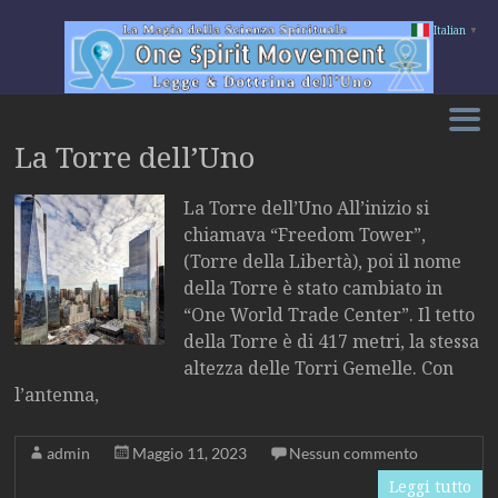
Italian
▼
Salta
al
contenuto
La Torre dell’Uno
La Torre dell’Uno All’inizio si
chiamava “Freedom Tower”,
(Torre della Libertà), poi il nome
della Torre è stato cambiato in
“One World Trade Center”. Il tetto
della Torre è di 417 metri, la stessa
altezza delle Torri Gemelle. Con
l’antenna,
admin
Maggio 11, 2023
Nessun commento
Leggi tutto