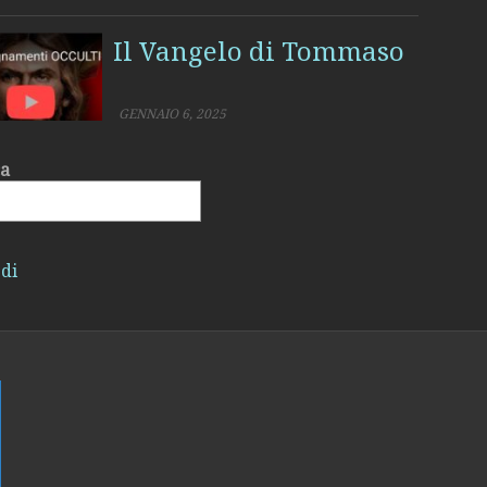
Il Vangelo di Tommaso
GENNAIO 6, 2025
ca
La Madonna Nera Un
di
mistero divino velato
di oscurità
GENNAIO 2, 2025
Natale precristiano