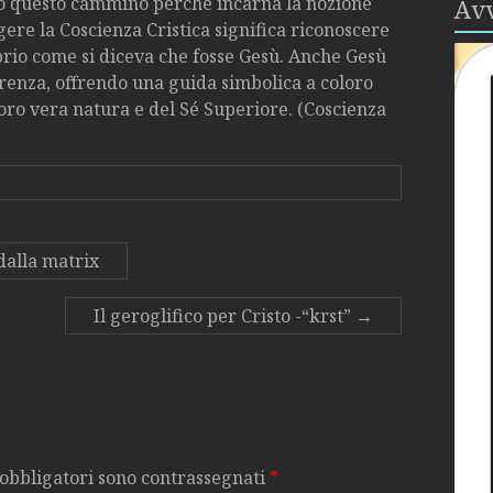
o questo cammino perché incarna la nozione
Avv
gere la Coscienza Cristica significa riconoscere
roprio come si diceva che fosse Gesù. Anche Gesù
erenza, offrendo una guida simbolica a coloro
oro vera natura e del Sé Superiore. (Coscienza
alla matrix
Il geroglifico per Cristo -“krst”
→
 obbligatori sono contrassegnati
*