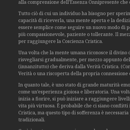
alla comprensione dell’Essenza Onnipresente che col
Tutto ciò di cui un individuo ha bisogno per sperim
capacità di riceverla, una mente aperta e la dedizi
essere semplice come seguire un nuovo modo di p
più compassionevole, paziente o tollerante. Il mez
per raggiungere la Coscienza Cristica.
Una volta che la mente umana riconosce il divino de
risvegliarsi gradualmente, per mezzo appunto dell
(innanzitutto) che deriva dalla Verità Cristica. (C
Verità o una riscoperta della propria connessione 
In quanto tale, è uno stato di grande maturità emot
come un’esperienza gioiosa e liberatoria. Una volta
inizia a fiorire, si può iniziare a raggiungere livel
vita più virtuosa. È probabile che ci siano conflitt
Cristica, ma questo tipo di sofferenza è necessari
tradizionali.