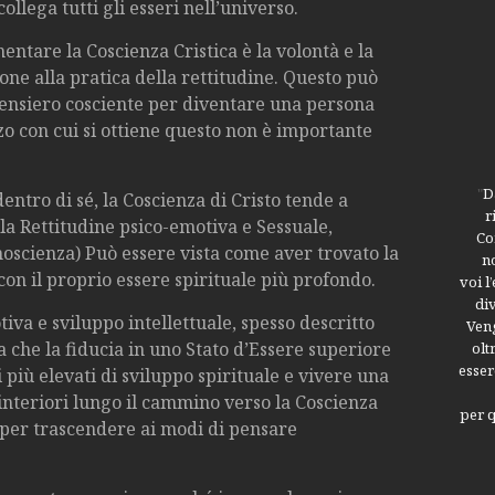
lega tutti gli esseri nell’universo.
entare la Coscienza Cristica è la volontà e la
one alla pratica della rettitudine. Questo può
ensiero cosciente per diventare una persona
zo con cui si ottiene questo non è importante
"
D
ntro di sé, la Coscienza di Cristo tende a
r
a Rettitudine psico-emotiva e Sessuale,
Co
onoscienza) Può essere vista come aver trovato la
n
con il proprio essere spirituale più profondo.
voi l
div
iva e sviluppo intellettuale, spesso descritto
Veng
 che la fiducia in uno Stato d’Essere superiore
olt
esser
li più elevati di sviluppo spirituale e vivere una
i interiori lungo il cammino verso la Coscienza
per q
a per trascendere ai modi di pensare