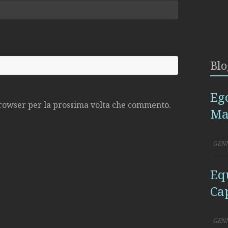
Blo
Eg
 browser per la prossima volta che commento.
Ma
GENN
Eq
Ca
GENN