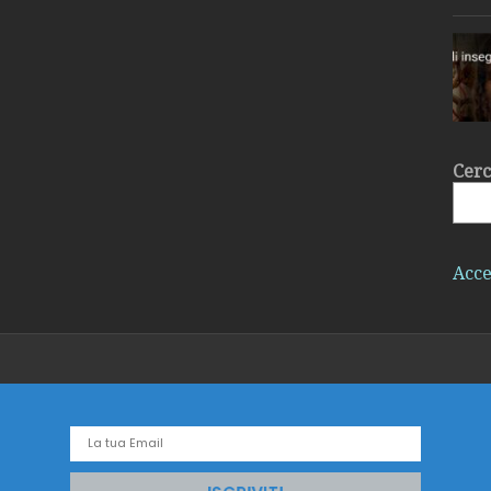
Cer
Acce
Il 