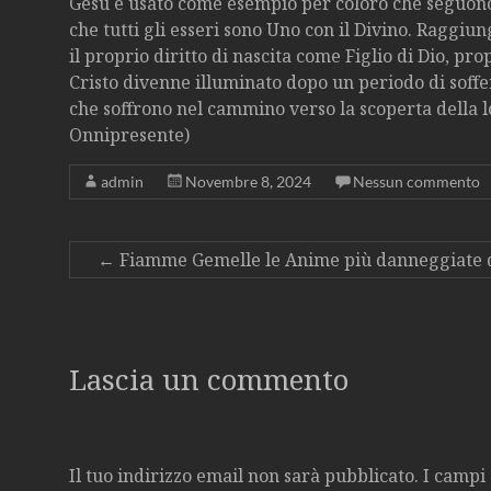
Gesù è usato come esempio per coloro che seguon
che tutti gli esseri sono Uno con il Divino. Raggiun
il proprio diritto di nascita come Figlio di Dio, p
Cristo divenne illuminato dopo un periodo di soff
che soffrono nel cammino verso la scoperta della l
Onnipresente)
admin
Novembre 8, 2024
Nessun commento
←
Fiamme Gemelle le Anime più danneggiate d
Lascia un commento
Il tuo indirizzo email non sarà pubblicato.
I campi