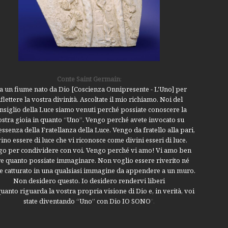
Conte Saint Germain
:
a un fiume nato da Dio [Coscienza Onnipresente - L'Uno] per
iflettere la vostra divinità. Ascoltate il mio richiamo. Noi del
nsiglio della Luce siamo venuti perché possiate conoscere la
ostra gioia in quanto “Uno”. Vengo perché avete invocato su
’essenza della Fratellanza della Luce. Vengo da fratello alla pari,
ino essere di luce che vi riconosce come divini esseri di luce.
o per condividere con voi. Vengo perché vi amo! Vi amo ben
re quanto possiate immaginare. Non voglio essere riverito né
e catturato in una qualsiasi immagine da appendere a un muro.
Non desidero questo. Io desidero rendervi liberi
uanto riguarda la vostra propria visione di Dio e, in verità, voi
state diventando “Uno” con Dio IO SONO
".