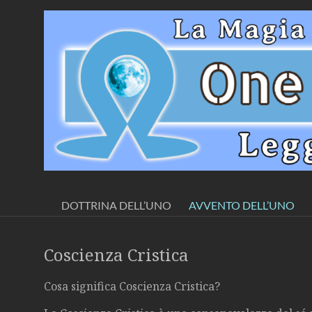
Salta
al
Movimento
contenuto
Spirituale
per
la
Sapienza
Presenta:
Una
DOTTRINA DELL’UNO
AVVENTO DELL’UNO
Fratellanza+Dottrina
dell’Uno
Ω
Coscienza Cristica
Cosa significa Coscienza Cristica?