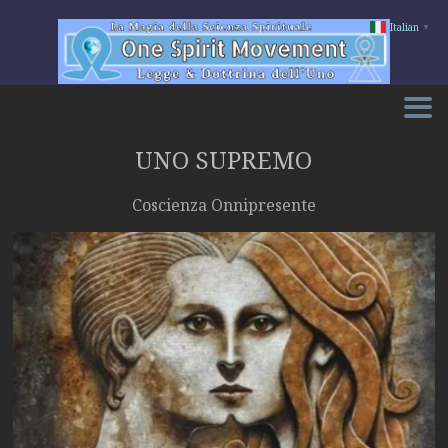
Italian
▼
Salta
al
contenuto
UNO SUPREMO
Coscienza Onnipresente