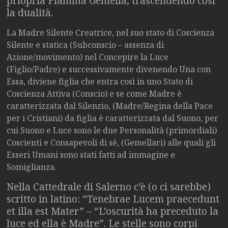
priopria Fiamma Gemella, trascendendo così
la dualità.
La Madre Silente Creatrice, nel suo stato di Coscienza
Silente e statica (Subconscio – assenza di
Azione/movimento) nel Concepire la Luce
(Figlio/Padre) e successivamente divenendo Una con
Essa, diviene figlia che entra così in uno Stato di
Coscienza Attiva (Conscio) e se come Madre è
caratterizzata dal Silenzio, (Madre/Regina della Pace
per i Cristiani) da figlia è caratterizzata dal Suono, per
cui Suono e Luce sono le due Personalità (primordiali)
Coscienti e Consapevoli di sè, (Gemellari) alle quali gli
Esseri Umani sono stati fatti ad immagine e
Somiglianza.
Nella Cattedrale di Salerno c’è (o ci sarebbe)
scritto in latino: “Tenebrae Lucem praecedunt
et illa est Mater” – “L’oscurità ha preceduto la
luce ed ella è Madre”. Le stelle sono corpi