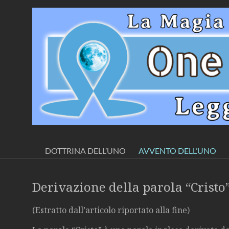
Salta
al
Movimento
contenuto
Spirituale
per
la
Sapienza
Presenta:
Una
DOTTRINA DELL’UNO
AVVENTO DELL’UNO
Fratellanza+Dottrina
dell’Uno
Ω
Derivazione della parola “Cristo
(Estratto dall’articolo riportato alla fine)