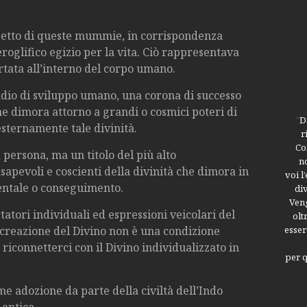
etto di queste mummie, in corrispondenza
geroglifico egizio per la vita. Ciò rappresentava
rtata all’interno del corpo umano.
stadio di sviluppo umano, una corona di successo
e dimora attorno a grandi o cosmici poteri di
"
D
esternamente tale divinità.
r
Co
 persona, ma un titolo del più alto
n
apevoli e coscienti della divinità che dimora in
voi l
mentale o conseguimento.
div
Veng
tatori individuali ed espressioni veicolari del
olt
 creazione del Divino non è una condizione
esser
iconnetterci con il Divino individualizzato in
per q
e adozione da parte della civiltà dell’Indo
 antica.