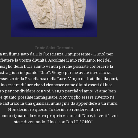
Conte Saint Germain
:
a un fiume nato da Dio [Coscienza Onnipresente - L'Uno] per
iflettere la vostra divinità. Ascoltate il mio richiamo. Noi del
nsiglio della Luce siamo venuti perché possiate conoscere la
ostra gioia in quanto “Uno”. Vengo perché avete invocato su
’essenza della Fratellanza della Luce. Vengo da fratello alla pari,
ino essere di luce che vi riconosce come divini esseri di luce.
o per condividere con voi. Vengo perché vi amo! Vi amo ben
re quanto possiate immaginare. Non voglio essere riverito né
e catturato in una qualsiasi immagine da appendere a un muro.
Non desidero questo. Io desidero rendervi liberi
uanto riguarda la vostra propria visione di Dio e, in verità, voi
state diventando “Uno” con Dio IO SONO
".