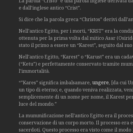
La parola “Cristo” è una parola inglese derivata da
e dall’inglese antico “Crist”.
Si dice che la parola greca “Christos” derivi dall’a
Nell’antico Egitto, per i morti, “KRST” era la con
ottenuta per la prima volta dal mitico Asar (Osiride
stato il primo a essere un “Karest”, seguito dal suo
Nell’antico Egitto, “Karest” o “Karust” era un cad
(“Ketu”) e perfettamente conservato tramite mumm
l’immortalità.
“”Kares” significa imbalsamare,
ungere
, [da cui 
un tipo di eterno; e, quando veniva realizzata, ven
semplicemente di un nome per nome, il Karest per i
luce del mondo.”
La mummificazione nell’antico Egitto era il proces
conservazione di un corpo morto. Il processo era e
sacerdoti. Questo processo era visto come il modo in