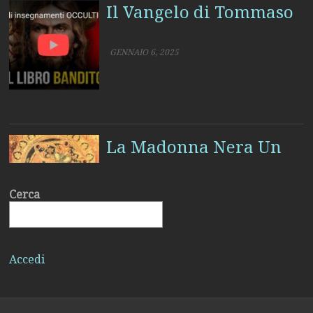
Il Vangelo di Tommaso
GENNAIO 6, 2025
La Madonna Nera Un
mistero divino velato
di oscurità
Cerca
GENNAIO 2, 2025
Accedi
Il Natale precristiano