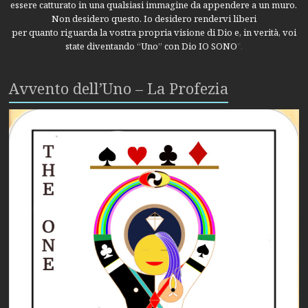
essere catturato in una qualsiasi immagine da appendere a un muro.
Non desidero questo. Io desidero rendervi liberi
per quanto riguarda la vostra propria visione di Dio e, in verità, voi
state diventando “Uno” con Dio IO SONO
".
Avvento dell’Uno – La Profezia