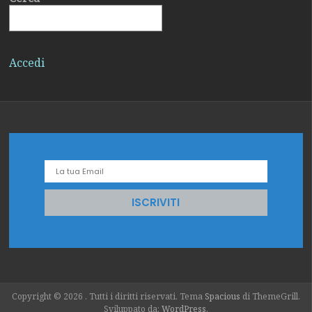
Il Vangelo di Tommaso
GENNAIO 6, 2025
Accedi
La Madonna Nera Un
mistero divino velato
di oscurità
GENNAIO 2, 2025
Copyright © 2026
. Tutti i diritti riservati. Tema
Spacious
di ThemeGrill.
Sviluppato da:
WordPress
.