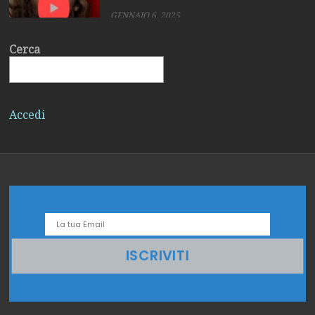
GENNAIO 6, 2025
Cerca
La Madonna Nera Un
Accedi
mistero divino velato
di oscurità
GENNAIO 2, 2025
Il Natale precristiano
GENNAIO 15, 2025