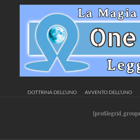
Salta
al
Movimento
contenuto
Spirituale
per
la
Sapienza
Presenta:
Una
DOTTRINA DELL’UNO
AVVENTO DELL’UNO
Fratellanza+Dottrina
dell’Uno
Ω
[profilegrid_groups